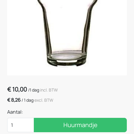
€
10,00
/
1 dag
incl. BTW
€
8,26
/
1 dag
excl. BTW
Aantal:
Huurmandje