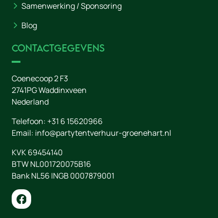
Samenwerking / Sponsoring
Blog
Contactgegevens
Coenecoop 2 F3
2741PG
Waddinxveen
Nederland
Telefoon:
+31 6 15620966
Email:
info@partytentverhuur-groenehart.nl
KVK 69454140
BTW NL001720075B16
Bank NL56 INGB 0007879001