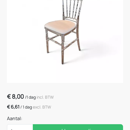
€
8,00
/
1 dag
incl. BTW
€
6,61
/
1 dag
excl. BTW
Aantal: